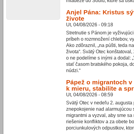
mládeže do Soulu, ktoré sa usku
Anjel Pána: Kristus sý
živote
Ut, 04/08/2026 - 09:18
Stretnutie s Pánom je vyživujúc
príbeh o rozmnožení chlebov, vy
Ako zdôraznil, „na púšti, teda n
života“. Svätý Otec konštatoval,
o ne podelíme s inými a dodal: 
stať časom bratského pokoja, do
núdzi.“
Pápež o migrantoch v 
k mieru, stabilite a sp
Ut, 04/08/2026 - 08:59
Svätý Otec v nedeľu 2. augusta 
znepokojenie nad alarmujúcou si
migrantmi a vyzval, aby sme sa 
riešenie konfliktov a za obete b
porciunkulových odpustkov, kto