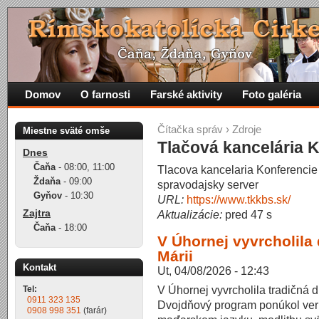
Domov
O farnosti
Farské aktivity
Foto galéria
Čítačka správ
›
Zdroje
Miestne sväté omše
Tlačová kancelária 
Dnes
Čaňa
-
08:00
,
11:00
Tlacova kancelaria Konferencie
Ždaňa
-
09:00
spravodajsky server
Gyňov
-
10:30
URL:
https://www.tkkbs.sk/
Zajtra
Aktualizácie:
pred 47 s
Čaňa
-
18:00
V Úhornej vyvrcholila
Márii
Kontakt
Ut, 04/08/2026 - 12:43
V Úhornej vyvrcholila tradičná 
Tel:
0911 323 135
Dvojdňový program ponúkol ver
0908 998 351
(farár)