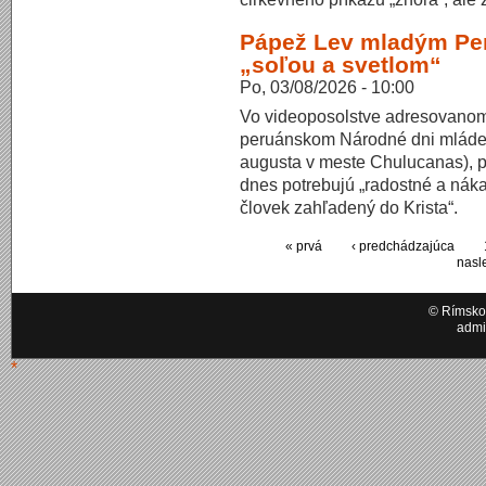
Pápež Lev mladým Pe
„soľou a svetlom“
Po, 03/08/2026 - 10:00
Vo videoposolstve adresovanom
peruánskom Národné dni mládeže
augusta v meste Chulucanas), p
dnes potrebujú „radostné a nák
človek zahľadený do Krista“.
« prvá
‹ predchádzajúca
nasl
© Rímskok
admi
*