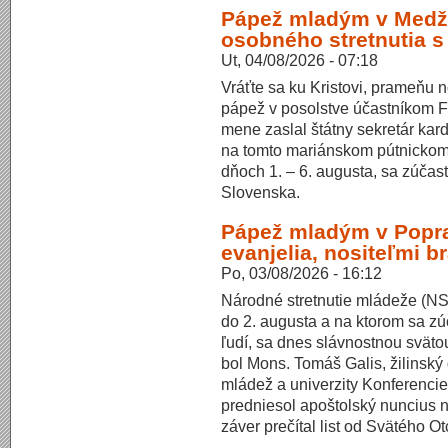
Pápež mladým v Medžu
osobného stretnutia s
Ut, 04/08/2026 - 07:18
Vráťte sa ku Kristovi, prameňu 
pápež v posolstve účastníkom Fe
mene zaslal štátny sekretár kard.
na tomto mariánskom pútnickom
dňoch 1. – 6. augusta, sa zúčast
Slovenska.
Pápež mladým v Popr
evanjelia, nositeľmi b
Po, 03/08/2026 - 16:12
Národné stretnutie mládeže (NSM
do 2. augusta a na ktorom sa zú
ľudí, sa dnes slávnostnou svät
bol Mons. Tomáš Galis, žilinsk
mládež a univerzity Konferenci
predniesol apoštolský nuncius 
záver prečítal list od Svätého O