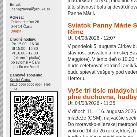
maďarskom jazyku, modlitbu svä
Email:
túto slávnosť bola aj deväťdňo
cana(zavináč)abuke.sk
Panne Márii.
Adresa:
Osloboditeľov 28
Sviatok Panny Márie 
044 14 Čaňa
Ríme
(mapa)
Ut, 04/08/2026 - 12:07
Úradné hodiny:
Po 15.00 - 16.30
V pondelok 5. augusta Cirkev b
St 15.00 - 16.30
slávnosť posvätenia rímskej Ba
Pi 16.00 - 17.00
(okrem 1.piatka)
Maggiore). V tento deň o 10.00 
po sv.omši v Čani
bude celebrovať kardinál arcik
podľa možností
budú spievať vešpery pod veden
Bankové spojenie:
Herreru.
Kostol Čaňa:
SK15 0900 0000 0004 4495
Vyše tri tisíc mladých
3574
plné duchovna, hudby
Ut, 04/08/2026 - 11:35
V dňoch 11. – 16. augusta 2026 
mládeže (CSM), najväčšie stretn
Do moravsko-sliezskej metropoly
veku od 14 do 26 rokov, ktorých 
hudby, kultúry a stretávania sa.