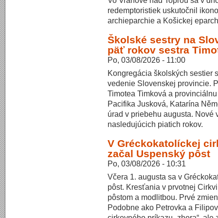
redemptoristiek uskutočnil ikon
archieparchie a Košickej eparch
Školské sestry na Sl
päť rokov sestra Tim
Po, 03/08/2026 - 11:00
Kongregácia školských sestier sv
vedenie Slovenskej provincie. P
Timotea Timková a provinciálnu 
Pacifika Jusková, Katarína Ně
úrad v priebehu augusta. Nové 
nasledujúcich piatich rokov.
V Gréckokatolíckej ci
začal Uspenský pôst
Po, 03/08/2026 - 10:31
Včera 1. augusta sa v Gréckokat
pôst. Kresťania v prvotnej Cirkv
pôstom a modlitbou. Prvé zmie
Podobne ako Petrovka a Filipovk
cirkevného príkazu „zhora“, ale 