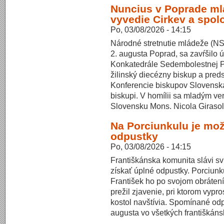
Nuncius v Poprade ml
vyvedie Cirkev a spol
Po, 03/08/2026 - 14:15
Národné stretnutie mládeže (NSM
2. augusta Poprad, sa zavŕšilo 
Konkatedrále Sedembolestnej Pa
žilinský diecézny biskup a pred
Konferencie biskupov Slovenska
biskupi. V homílii sa mladým ve
Slovensku Mons. Nicola Girasol
Na Porciunkulu je mož
odpustky
Po, 03/08/2026 - 14:15
Františkánska komunita slávi sv
získať úplné odpustky. Porciunku
František ho po svojom obrátení
prežil zjavenie, pri ktorom vypro
kostol navštívia. Spomínané od
augusta vo všetkých františkáns