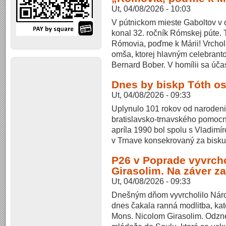
Ut, 04/08/2026 - 10:03
V pútnickom mieste Gaboltov v 
konal 32. ročník Rómskej púte. 
Rómovia, poďme k Márii! Vrchol
omša, ktorej hlavným celebranto
Bernard Bober. V homílii sa úča
Dnes by biskp Tóth os
Ut, 04/08/2026 - 09:33
Uplynulo 101 rokov od narodeni
bratislavsko-trnavského pomoc
apríla 1990 bol spolu s Vladim
v Trnave konsekrovaný za bisku
P26 v Poprade vyvrch
Girasolim. Na záver z
Ut, 04/08/2026 - 09:33
Dnešným dňom vyvrcholilo Náro
dnes čakala ranná modlitba, k
Mons. Nicolom Girasolim. Odzne