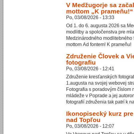
V Medžugorje sa začal 
mottom „K prameňu!“
Po, 03/08/2026 - 13:33
Od 1. do 6. augusta 2026 sa Med
modlitby a spoločenstva pre mla
Medzinárodného modlitebného fe
mottom Ad fontem! K prameňu!
Združenie Človek a Vi
fotografiu
Po, 03/08/2026 - 12:41
Združenie kresťanských fotograf
1.augusta na svojej webovej strá
Fotografia s poradovým číslom m
mládeže v Poprade a jej autoro
fotografií združenia tak patrí k 
Ikonopisecký kurz pr
nad Topľou
Po, 03/08/2026 - 12:07
Vo Vranove nad Topľou sa v dňoch