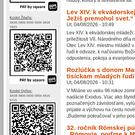
Lev XIV. k ekvádorske
Ježiš premohol svet.“
Kostol Ždaňa:
SK95 0900 0000 0004 4618
Ut, 04/08/2026 - 10:49
7623
Lev XIV. k ekvádorskej mládeži:
príležitosti VII. Národného dňa 
Otec Lev XIV. miestnu mládež v
ľudí k odvaze, k načúvaniu Boži
odpustenia, pokoja a evanjeliove
Rozlúčka s donom Maz
tisíckam mladých ľudí
Ut, 04/08/2026 - 10:31
V Miláne vo veku 96 rokov zomr
Kostol Gyňov:
nadácie Exodus. Viac ako štyri
SK08 0900 0000 0004 4616
5715
poznačených závislosťami, vylú
prijatie a výchovu na cestu no
„Budeme pokračovať v jeho posl
32. ročník Rómskej pú
„Rómovia, poďme k Má