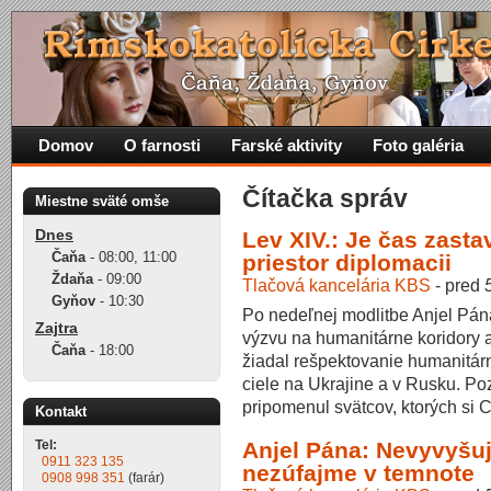
Domov
O farnosti
Farské aktivity
Foto galéria
Čítačka správ
Miestne sväté omše
Dnes
Lev XIV.: Je čas zastav
Čaňa
-
08:00
,
11:00
priestor diplomacii
Ždaňa
-
09:00
Tlačová kancelária KBS
-
pred
Gyňov
-
10:30
Po nedeľnej modlitbe Anjel Pán
Zajtra
výzvu na humanitárne koridory 
Čaňa
-
18:00
žiadal rešpektovanie humanitárn
ciele na Ukrajine a v Rusku. Po
pripomenul svätcov, ktorých si C
Kontakt
Anjel Pána: Nevyvyšu
Tel:
0911 323 135
nezúfajme v temnote
0908 998 351
(farár)