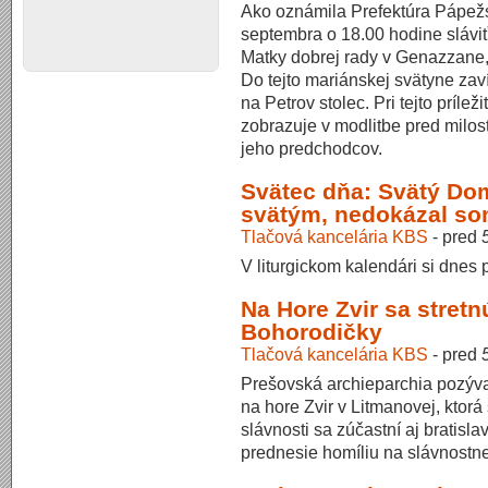
Ako oznámila Prefektúra Pápež
septembra o 18.00 hodine sláviť
Matky dobrej rady v Genazzane, 
Do tejto mariánskej svätyne zav
na Petrov stolec. Pri tejto príle
zobrazuje v modlitbe pred mil
jeho predchodcov.
Svätec dňa: Svätý Do
svätým, nedokázal so
Tlačová kancelária KBS
-
pred
V liturgickom kalendári si dne
Na Hore Zvir sa stretnú
Bohorodičky
Tlačová kancelária KBS
-
pred
Prešovská archieparchia pozýva
na hore Zvir v Litmanovej, ktor
slávnosti sa zúčastní aj bratisl
prednesie homíliu na slávnostnej 