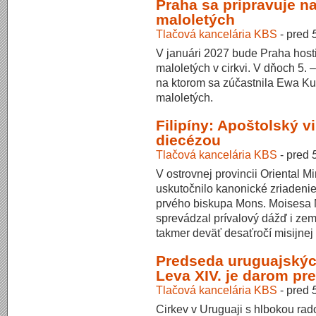
Praha sa pripravuje n
maloletých
Tlačová kancelária KBS
-
pred
V januári 2027 bude Praha host
maloletých v cirkvi. V dňoch 5. –
na ktorom sa zúčastnila Ewa K
maloletých.
Filipíny: Apoštolský v
diecézou
Tlačová kancelária KBS
-
pred
V ostrovnej provincii Oriental M
uskutočnilo kanonické zriadeni
prvého biskupa Mons. Moisesa M
sprevádzal prívalový dážď i zem
takmer deväť desaťročí misijnej 
Predseda uruguajskýc
Leva XIV. je darom pre
Tlačová kancelária KBS
-
pred
Cirkev v Uruguaji s hlbokou rad