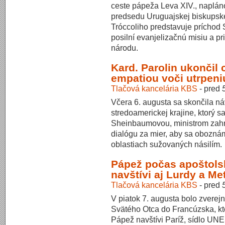
ceste pápeža Leva XIV., naplán
predsedu Uruguajskej biskupske
Tróccoliho predstavuje príchod 
posilní evanjelizačnú misiu a 
národu.
Kard. Parolin ukončil 
empatiou voči utrpeni
Tlačová kancelária KBS
-
pred
Včera 6. augusta sa skončila náv
stredoamerickej krajine, ktorý s
Sheinbaumovou, ministrom zahr
dialógu za mier, aby sa obozná
oblastiach sužovaných násilím.
Pápež počas apoštols
navštívi aj Lurdy a Me
Tlačová kancelária KBS
-
pred
V piatok 7. augusta bolo zverej
Svätého Otca do Francúzska, kto
Pápež navštívi Paríž, sídlo UNE