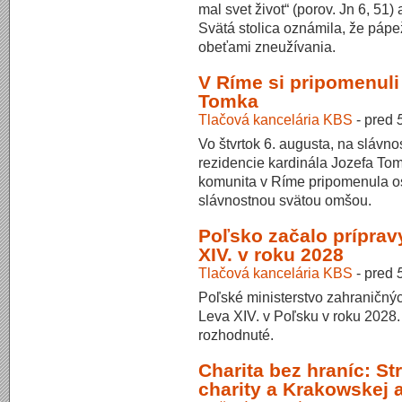
mal svet život“ (porov. Jn 6, 51)
Svätá stolica oznámila, že pápe
obeťami zneužívania.
V Ríme si pripomenuli
Tomka
Tlačová kancelária KBS
-
pred
Vo štvrtok 6. augusta, na slávn
rezidencie kardinála Jozefa Tom
komunita v Ríme pripomenula o
slávnostnou svätou omšou.
Poľsko začalo prípra
XIV. v roku 2028
Tlačová kancelária KBS
-
pred
Poľské ministerstvo zahraničný
Leva XIV. v Poľsku v roku 2028.
rozhodnuté.
Charita bez hraníc: St
charity a Krakowskej a