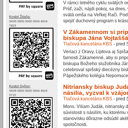
V rámci letného cyklu svätých o
Príď, zaži, nájdi pokoj, sa dnes
svätá omša na Veľkej Rači. Pod
Kostol Ždaňa:
spojiť duchovný program s kráso
SK95 0900 0000 0004 4618
7623
V Zákamennom si prip
biskupa Jána Vojtašš
Tlačová kancelária KBS
-
pred
Veriaci z Oravy, Liptova aj Spiša
farnosti Zákamenné, aby si pri
biskupa Božieho služobníka Já
celebroval spišský diecézny bis
Pápežského kolégia Nepomuce
Nitriansky biskup Ju
Kostol Gyňov:
SK08 0900 0000 0004 4616
násilia, vyzval k vzáj
5715
Tlačová kancelária KBS
-
pred
Mons. Viliam Judák, nitriansky 
súvislosti s násilím, ku ktorému
stanovisku dôrazne odsúdil akék
spoločnosti.