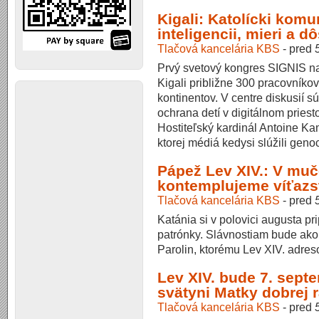
Kigali: Katolícki komu
inteligencii, mieri a d
Tlačová kancelária KBS
-
pred
Prvý svetový kongres SIGNIS na
Kigali približne 300 pracovníkov
kontinentov. V centre diskusií s
ochrana detí v digitálnom priesto
Hostiteľský kardinál Antoine K
ktorej médiá kedysi slúžili geno
Pápež Lev XIV.: V muč
kontemplujeme víťazs
Tlačová kancelária KBS
-
pred
Katánia si v polovici augusta pr
patrónky. Slávnostiam bude ako
Parolin, ktorému Lev XIV. adres
Lev XIV. bude 7. sept
svätyni Matky dobrej 
Tlačová kancelária KBS
-
pred