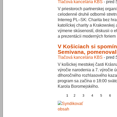
Tlačová kancelária KBS
-
pred
V priestoroch partnerskej organ
celodenné druhé odborné stretnut
Interreg PL–SK: Charita bez hran
katolíckej charity a Krakowskej
výmene skúseností, diskusii o e
a prezentácii moderných foriem p
V Košiciach si spomín
Semivana, pomenoval
Tlačová kancelária KBS
-
pred
V košickej mestskej časti Krásna
výročie narodenia a 7. výročie 
dlhoročného rozhlasového kaza
program sa začína o 18:00 svät
Karola Boromejského.
1
2
3
4
5
6