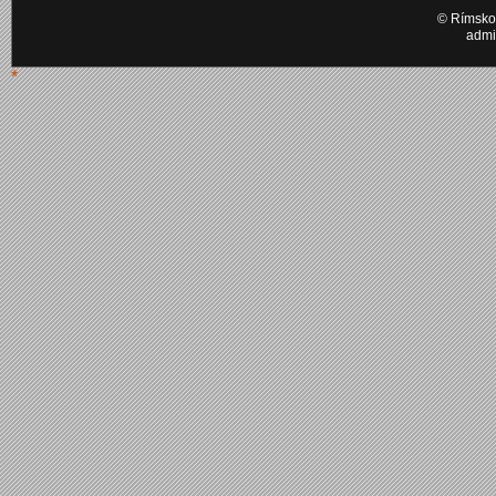
© Rímskok
admi
*