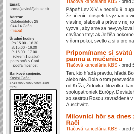
Tlačová kancelária KBS
-
pred
Email:
Pápež Lev XIV. v nedeľu 9. aug
cana(zavináč)abuke.sk
že učeníci dospeli k vyznaniu vi
Adresa:
vlastnej slabosti a práve v nej 
Osloboditeľov 28
044 14 Čaňa
vyzval, aby sme sa nevyvyšovali
(mapa)
chvíľach tmy: ak Ježiša pokorn
Úradné hodiny:
v ňom pokoj, svetlo a silu pre n
Po 15.00 - 16.30
St 15.00 - 16.30
Pripomíname si svätú 
Pi 16.00 - 17.00
(okrem 1.piatka)
pannu a mučenicu
po sv.omši v Čani
Tlačová kancelária KBS
-
pred
podľa možností
Ten, kto hľadá pravdu, hľadá Bo
Bankové spojenie:
Kostol Čaňa:
alebo nie. Bola o tom presvedče
SK15 0900 0000 0004 4495
od Kríža, Židovka, filozofka, ka
3574
spolupatróniek Európy. Deviate
so sestrou Rosou zavraždená v
Auschwitz.
Milovníci hôr sa dnes 
Rači
Tlačová kancelária KBS
-
pred