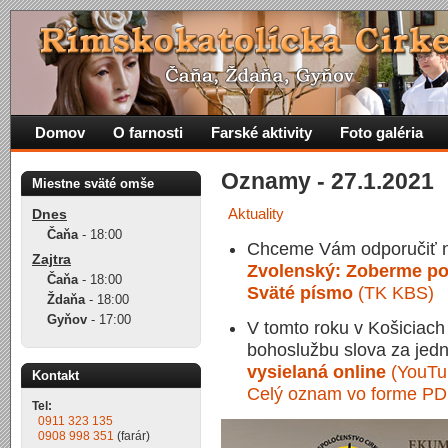
Domov
O farnosti
Farské aktivity
Foto galéria
Oznamy - 27.1.2021
Miestne sväté omše
Aktuality
Dnes
Čaňa
-
18:00
Chceme Vám odporučiť n
Zajtra
Zvolenský: Zoberme po
Čaňa
-
18:00
Sväté písmo
(TK KBS)
Ždaňa
-
18:00
Gyňov
-
17:00
V tomto roku v Košiciac
bohoslužbu slova za jed
vysielaná online
(YouTu
Kontakt
Celý oznam vo forme PD
Tel:
0911 323 135
0908 998 351
(farár)