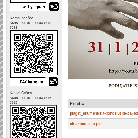
Kostol Ždaňa:
SK95 0900 0000 0004 4618
7623
Kostol Gyňov:
SK08 0900 0000 0004 4616
5715
Príloha
plagat_ekumenicka-bohosluzba-za-jed
ekumena_info.pdf