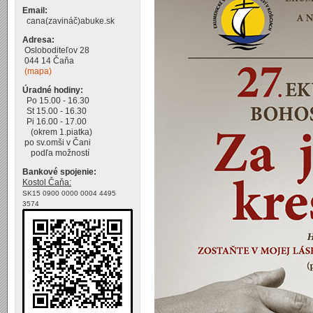
Email:
cana(zavináč)abuke.sk
Adresa:
Osloboditeľov 28
044 14 Čaňa
(mapa)
Úradné hodiny:
Po 15.00 - 16.30
St 15.00 - 16.30
Pi 16.00 - 17.00
(okrem 1.piatka)
po sv.omši v Čani
podľa možností
Bankové spojenie:
Kostol Čaňa:
SK15 0900 0000 0004 4495
3574