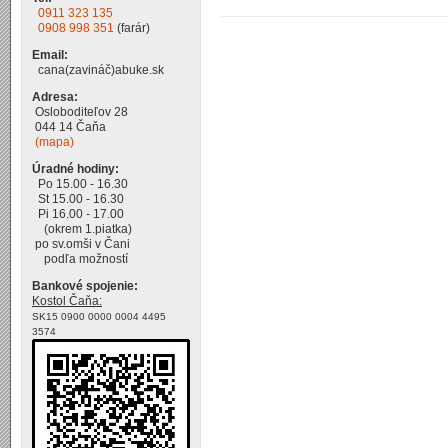
0911 323 135
0908 998 351
(farár)
Email:
cana(zavináč)abuke.sk
Adresa:
Osloboditeľov 28
044 14 Čaňa
(mapa)
Úradné hodiny:
Po 15.00 - 16.30
St 15.00 - 16.30
Pi 16.00 - 17.00
(okrem 1.piatka)
po sv.omši v Čani
podľa možností
Bankové spojenie:
Kostol Čaňa:
SK15 0900 0000 0004 4495
3574