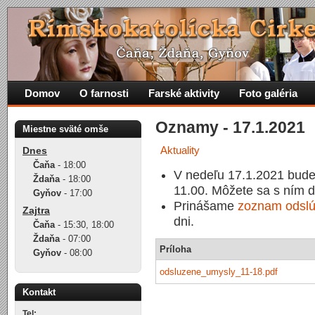
Domov
O farnosti
Farské aktivity
Foto galéria
Oznamy - 17.1.2021
Miestne sväté omše
Aktuality
Dnes
Čaňa
-
18:00
V nedeľu 17.1.2021 bude 
Ždaňa
-
18:00
11.00. Môžete sa s ním d
Gyňov
-
17:00
Prinášame
zoznam odslú
Zajtra
dni.
Čaňa
-
15:30
,
18:00
Ždaňa
-
07:00
Príloha
Gyňov
-
08:00
odsluzene_umysly_11-18.pdf
Kontakt
Tel: